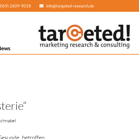
(069) 2609-9018
info@targeted-research.de
News
terie“
Schnabel
 Gesunde, betroffen