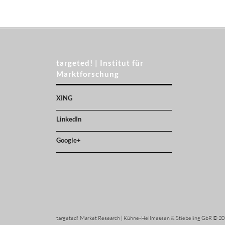
targeted! | Institut für
Marktforschung
XING
LinkedIn
Google+
targeted! Market Research | Kühne-Hellmessen & Stiebeling GbR © 2