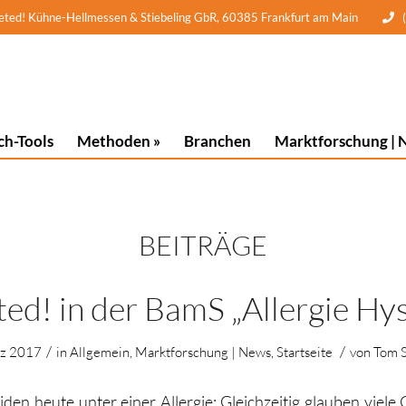
 Kühne-Hellmessen & Stiebeling GbR, 60385 Frankfurt am Main
ch-Tools
Methoden »
Branchen
Marktforschung | 
BEITRÄGE
ted! in der BamS „Allergie Hys
/
/
rz 2017
in
Allgemein
,
Marktforschung | News
,
Startseite
von
Tom 
en heute unter einer Allergie: Gleichzeitig glauben viele