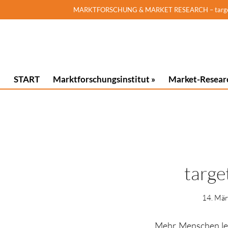
MARKTFORSCHUNG & MARKET RESEARCH – targeted!
START
Marktforschungsinstitut »
Market-Resear
targe
14. Mä
Mehr Menschen leid