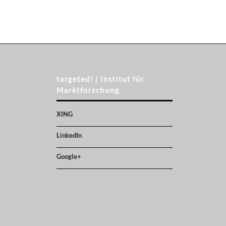
targeted! | Institut für
Marktforschung
XING
LinkedIn
Google+