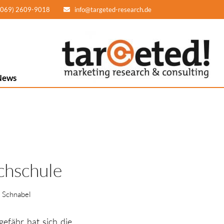
(069) 2609-9018
info@targeted-research.de
News
chschule
 Schnabel
efähr hat sich die