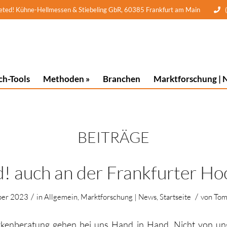
 Kühne-Hellmessen & Stiebeling GbR, 60385 Frankfurt am Main
ch-Tools
Methoden »
Branchen
Marktforschung | 
BEITRÄGE
d! auch an der Frankfurter Ho
/
/
ber 2023
in
Allgemein
,
Marktforschung | News
,
Startseite
von
Tom
enberatung gehen bei uns Hand in Hand. Nicht von ung