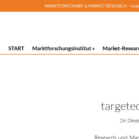
MARKTFORSCHUNG & MARKET RESEARCH – targeted!
START
Marktforschungsinstitut »
Market-Resear
targete
26. Okto
Research und Mark